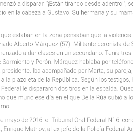
enzó a disparar. “¡Están tirando desde adentro!”, s
e dio en la cabeza a Gustavo. Su hermana y su mamá
 que estaban en la zona pensaban que la violencia
nado Alberto Márquez (57). Militante peronista de 
enzado a dar clases en un secundario. Tenía tres h
tre Sarmiento y Perón. Márquez hablaba por teléfono
x presidente. Iba acompañado por Marta, su pareja
 la plazoleta de la República. Según los testigos, 
 Federal le dispararon dos tiros en la espalda. Que
o que murió ese día en el que De la Rúa subió a lo
erno.
e mayo de 2016, el Tribunal Oral Federal N° 6, con
, Enrique Mathov, al ex jefe de la Policía Federal A