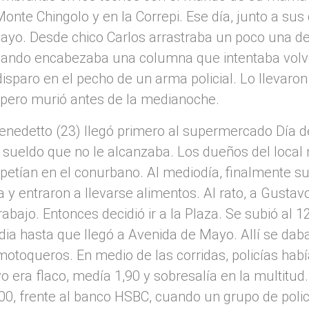
te Chingolo y en la Correpi. Ese día, junto a sus
Mayo. Desde chico Carlos arrastraba un poco una de
Cuando encabezaba una columna que intentaba volver
isparo en el pecho de un arma policial. Lo llevaron
 pero murió antes de la medianoche.
nedetto (23) llegó primero al supermercado Día d
 sueldo que no le alcanzaba. Los dueños del local 
etían en el conurbano. Al mediodía, finalmente su
a y entraron a llevarse alimentos. Al rato, a Gustav
rabajo. Entonces decidió ir a la Plaza. Se subió al 1
dia hasta que llegó a Avenida de Mayo. Allí se da
motoqueros. En medio de las corridas, policías hab
 era flaco, medía 1,90 y sobresalía en la multitu
0, frente al banco HSBC, cuando un grupo de polic