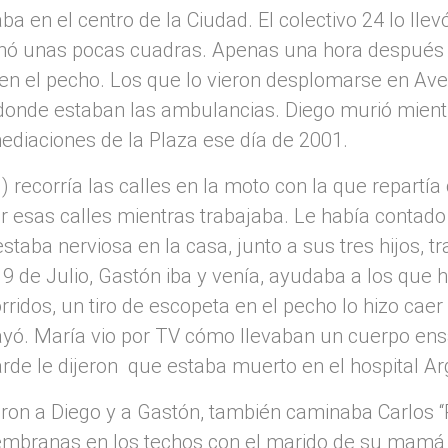
a en el centro de la Ciudad. El colectivo 24 lo lle
minó unas pocas cuadras. Apenas una hora después d
s en el pecho. Los que lo vieron desplomarse en Av
a donde estaban las ambulancias. Diego murió mient
mediaciones de la Plaza ese día de 2001.
 recorría las calles en la moto con la que repartía
or esas calles mientras trabajaba. Le había contad
 estaba nerviosa en la casa, junto a sus tres hijos, 
 9 de Julio, Gastón iba y venía, ayudaba a los qu
rridos, un tiro de escopeta en el pecho lo hizo cae
yó. María vio por TV cómo llevaban un cuerpo ens
rde le dijeron que estaba muerto en el hospital A
on a Diego y a Gastón, también caminaba Carlos “P
embranas en los techos con el marido de su mamá 