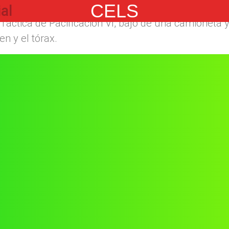
CELS
o en Navidad
por un policía que intervenía en una
al
Táctica de Pacificación VI, bajó de una camioneta y
n y el tórax.