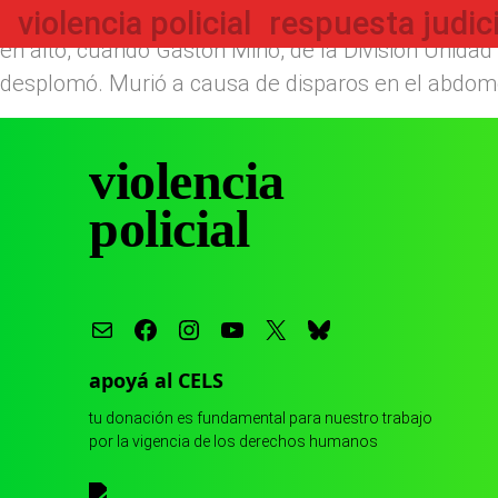
Gabriel González, de la villa 20 porteña, fue
balead
violencia policial
respuesta judici
en alto, cuando Gastón Miño, de la División Unidad 
desplomó. Murió a causa de disparos en el abdome
violencia
policial
apoyá al CELS
tu donación es fundamental para nuestro trabajo
por la vigencia de los derechos humanos